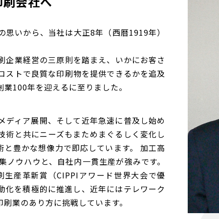
印刷会社へ
思いから、当社は大正8年（西暦1919年）
刷企業経営の三原則を踏まえ、いかにお客さ
コストで良質な印刷物を提供できるかを追及
業100年を迎えるに至りました。
チメディア展開、そして近年急速に普及し始め
技術と共にニーズもまためまぐるしく変化し
術と豊かな想像力で即応しています。 加工高
編集ノウハウと、自社内一貫生産が強みです。
刷生産革新賞（CIPPIアワード世界大会で優
動化を積極的に推進し、近年にはテレワーク
印刷業のあり方に挑戦しています。